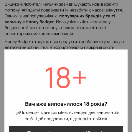
Вишукані любителі кальяну завжди шукають нові варіанти
тютюну, які здатні подарувати їм незабутні смакові відчуття.
Одним із найпопулярніших і
популярних брендів у світі
кальяну є Honey Badger
. Його унікальність полягає у
бездоганній якості тютюну, а також різноманітності
неповторних смакових композицій.
Honey Badger створює свої продукти з особливою увагою до
деталей виробництва. Використовуючи найкращі сорти
тютюну та натуральні ароматизатори,
компанія гарантує
неперевершену якість та повний контроль над кожною
18+
партією тютюну
. Процес виробництва та обробки тютюну
Honey Badger має на увазі не лише спеціальну селекцію
листя, але також і надання їм особливих смакових нюансів.
Одним із найпопулярніших смаків Honey Badger є вишневий
ванільний мікс. Поєднання солодких та насичених нот вишні з
м'якістю та кремовістю ванільного аромату створює
унікальний букет, який неможливо забути. Цей смак стане
Вам вже виповнилося 18 років?
справжнім частуванням для любителів солодкого та
Цей інтернет-магазин містить товари для повнолітніх
фруктового тютюну.
осіб. Щоб продовжити, підтвердіть свій вік
Для цінителів більш класичних уподобань Honey Badger
пропонує мікс м'яти та лимона. М'ята, що освіжає, відмінно