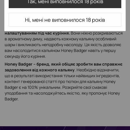
Так, мені виповнилося 18 років
доповнюється яскравим і трохи кислим смаком свіжого
лимона. Ця свіжість і легкість переносять вас у літню пору
року, дозволяючи повністю розслабитися та насолодитися
Ні, мені не виповнилося 18 років
кальяном.
Всі смаки тютюну Honey Badger відрізняються ідеальним
налаштуванням під час куріння.
Вони ніжно розкриваються
в ароматному диму, надають кожному кальяну особливий
шарм і викликають непідробну насолоду. Ця якість дозволяє
вам насолодитися кальяном Honey Badger навіть у першу
секунду його куріння.
Honey Badger – бренд, який обіцяє зробити вам справжнє
задоволення від кожного кальяну
. Необхідно відзначити,
що в результаті використання тільки найвищих інгредієнтів,
контент генерованої статті про тютюн для кальяну Honey
Badger є на 100% унікальним. Розкрийте свої смакові
уподобання та насолоджуйтесь якістю, яку пропонує Honey
Badger.