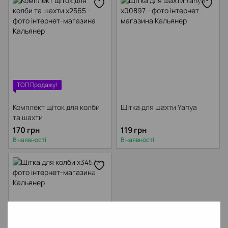
ТОП Продажу!
Комплект щіток для колби
Щітка для шахти Yahya
та шахти
170 грн
119 грн
В наявності
В наявності