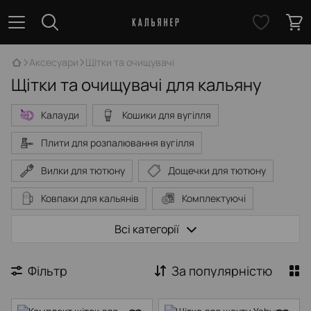
Аксесуари
Щітки та очищувачі
Щітки та очищувачі для кальяну
Калауди
Кошики для вугілля
Плити для розпалювання вугілля
Вилки для тютюну
Дощечки для тютюну
Ковпаки для кальянів
Комплектуючі
Охолоджувальні трубки
Всі категорії
Персональні мундштуки
Сумки для кальянів
Фільтр
За популярністю
Щітки та очищувачі
Щипці для кальянів
Шило
Засіб для миття кальяну