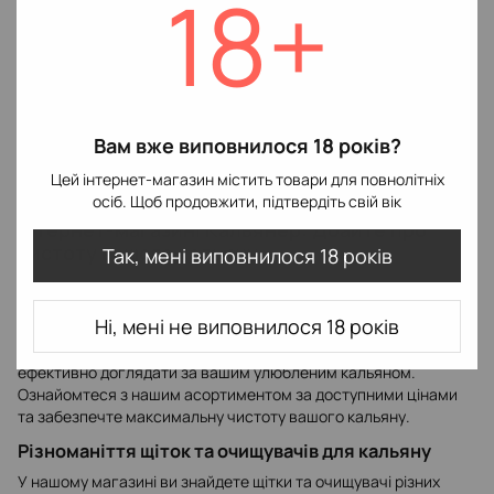
18+
Щітка для колби
119 грн
Вам вже виповнилося 18 років?
В наявності
Цей інтернет-магазин містить товари для повнолітніх
осіб. Щоб продовжити, підтвердіть свій вік
Купити Щітки та очищувачі для кальяну в
інтернет-магазині Кальянер: Дбайте про
чистоту вашого кальяну
Так, мені виповнилося 18 років
Підтримання чистоти вашого кальяну є важливою частиною
для забезпечення приємного та безпечного куріння. В
Ні, мені не виповнилося 18 років
інтернет-магазині Кальянер ми пропонуємо широкий вибір
щіток та очищувачів для кальяну, які дозволять вам
ефективно доглядати за вашим улюбленим кальяном.
Ознайомтеся з нашим асортиментом за доступними цінами
та забезпечте максимальну чистоту вашого кальяну.
Різноманіття щіток та очищувачів для кальяну
У нашому магазині ви знайдете щітки та очищувачі різних