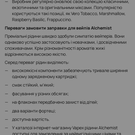
Виробник регулярно оновлює свою колекцію класичними,
екзотичними та оригінальними міксами. Популярністю
користуються такі позиції, як Vero Tobacco, Marshmallow,
Raspberry Basilic, Frappuccino.
Переваги замовити заправки для вейпів Alchemist
Преміальні рідини швидко здобули симпатію вейперів. Вони
однаково успішно застосовують і новачками, і досвідченими
споживачами. Крім різноманітності ароматів жижі
відрізняються високою якістю.
Серед переваг рідин виділяють:
високоякісні компоненти забезпечують тривале ширяння
одному зарядженому картриджі;
смак стійкий, м'який;
фасування у різних обсягах;
на флаконах передбачено захист від дітей;
два варіанти фортеці;
доступна вартість.
У каталозі інтернет-магазину Vapex рідини Alchemist
доступні для замовлення за найвигіднішими цінами та