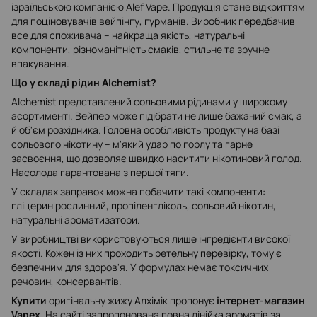
ізраїльською компанією Alef Vape. Продукція стане відкриттям
для поціновувачів вейпінгу, гурманів. Виробник передбачив
все для споживача – найкраща якість, натуральні
компоненти, різноманітність смаків, стильне та зручне
впакування.
Що у складі рідин Alchemist?
Alchemist представлений сольовими рідинами у широкому
асортименті. Вейпер може підібрати не лише бажаний смак, а
й об'єм розхідника. Головна особливість продукту на базі
сольового нікотину – м'який удар по горлу та гарне
засвоєння, що дозволяє швидко наситити нікотиновий голод.
Насолода гарантована з першої тяги.
У складах заправок можна побачити такі компоненти:
гліцерин рослинний, пропіленгліколь, сольовий нікотин,
натуральні ароматизатори.
У виробництві використовуються лише інгредієнти високої
якості. Кожен із них проходить ретельну перевірку, тому є
безпечним для здоров'я. У формулах немає токсичних
речовин, консервантів.
Купити
оригінальну жижу Алхімік пропонує
інтернет-магазин
Vapex
. На сайті запропонована повна лінійка ароматів за