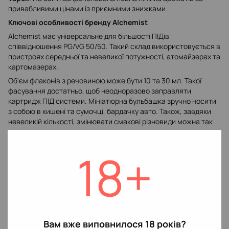
привабливими цінами із приємними знижками.
Ключові особливості бренду Alchemist
Alchemist має універсальне для більшості ПІДів
співвідношення PG/VG 50/50. Такий склад використовується в
пристроях середньої та невеликої потужності, атомайзерах та
картомазерах.
Об'єм флаконів з речовиною може бути 10 та 30 мл. Такої
фасування достатньо, щоб неодноразово заправляти
картридж ПІД системи. Мініатюрна бульбашка зручно носити
з собою в кишені та сумочці, бардачку авто. Також, завдяки
невеликій кількості, змінювати смакові різновиди можна так
часто, як заманеться.
Крім цього, доступна і різна фортеця – 35 та 50 мг, що
18+
дозволяє підібрати варіант для кожного вейпера. Рідини
бренду запропоновані на сольовому нікотині. Але
трапляється і органічний.
Магазин Вейпекс запропонує найкращі умови, щоб замовити
рідину у необхідній кількості. Не упустіть можливість
поповнити свій запас ізраїльськими жижами.
Вам вже виповнилося 18 років?
Смакова лінійка заправок для POD систем Alchemist