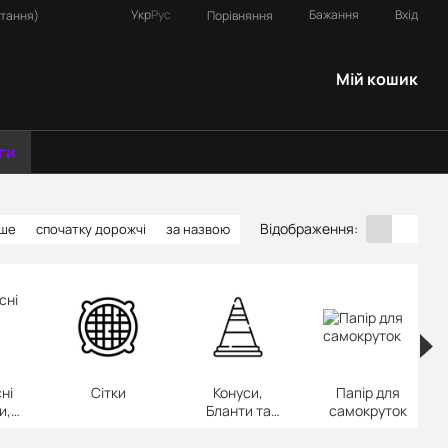
Укр
Рус
Бажання
Вхід
Порівняння
итання)
Мій кошик
ги
Відображення:
вше
спочатку дорожчі
за назвою
ні
Сітки
Конуси,
Папір для
и,
Бланти та
самокруток
а
Папір