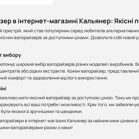
ер в інтернет-магазині Кальянер: Якісні 
й пристрій, який став популярним серед любителів альтернативних
якісних вапорайзерів за доступними цінами. Дозвольте собі новий 
т вибору
понує широкий вибір вапорайзерів різних моделей і виробників. Ви
центратів або рідких екстрактів. Кожен вапорайзер, представлений
ий комфорт та задоволення від його використання.
їні
важливо мати якісний вапорайзер за доступною ціною. Тому ми проп
раховують всі ваші потреби і можливості. Крім того, ми забезпечуємо
и були якомога зручнішими та швидкими.
апорайзери в інтернет-магазині Кальянер за найнижчими цінами в Ук
ими вапорайзерами разом з нами!