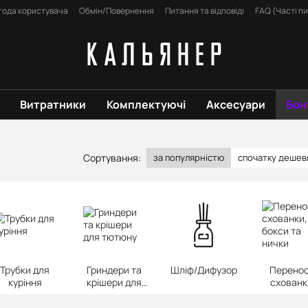
года користувача
Обмін/Повернення
Питання та відповіді
FAQ (Часті п
Витратники
Комплектуючі
Аксесуари
Бон
Сортування:
за популярністю
спочатку деше
Трубки для
Гриндери та
Шліф/Дифузор
Перенос
куріння
крішери для
схованк
тютюну
бокси т
нички