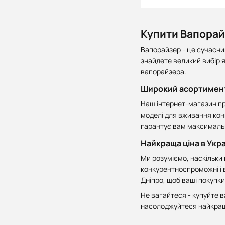
Купити Вапорайз
Вапорайзер - це сучасни
знайдете великий вибір 
вапорайзера.
Широкий асортимен
Наш інтернет-магазин про
моделі для вживання кон
гарантує вам максимальн
Найкраща ціна в Укра
Ми розуміємо, наскільки 
конкурентноспроможні і в
Дніпро, щоб ваші покупк
Не вагайтеся - купуйте в
насолоджуйтеся найкращ