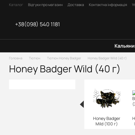
Перейти до основного контенту
Каталог
Відгуки про магазин
Доставка
Контактна інформація
У
Оплата
Блог
Договір оферти
+38(098) 540 1181
Кальяни
Головна
Тютюн
Тютюн Honey Badger
Honey Badger Wild (40 г)
Honey Badger Wild (40 г)
Honey Badger
H
Mild (100 г)