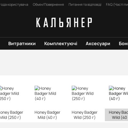
года користувача
Обмін/Повернення
Питання та відповіді
FAQ (Часті п
Витратники
Комплектуючі
Аксесуари
Бон
oney Badger
Honey Badger
Honey Badger
Honey Ba
Mild (250 г)
Mild (40 г)
Wild (250 г)
Wild (40 