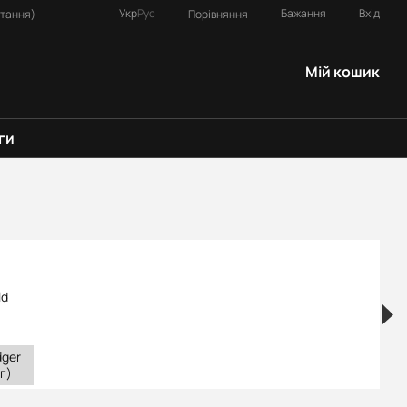
Укр
Рус
Бажання
Вхід
Порівняння
итання)
Мій кошик
ги
dger
г)