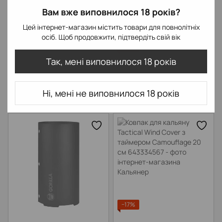
Вам вже виповнилося 18 років?
Цей інтернет-магазин містить товари для повнолітніх
осіб. Щоб продовжити, підтвердіть свій вік
−17%
Так, мені виповнилося 18 років
Захисна сітка екран для
Ковпак для кальяну Tactical
кальяну (Металік)
Wind Cover з таймером Pixel
20 см
299 грн
1 450 грн
Ні, мені не виповнилося 18 років
1 750 грн
Немає в наявності
Немає в наявності
−17%