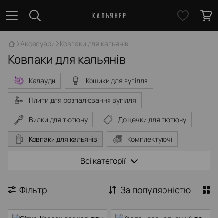
Аксесуари
Ковпаки для кальянів
Ковпаки для кальянів
Калауди
Кошики для вугілля
Плити для розпалювання вугілля
Вилки для тютюну
Дощечки для тютюну
Ковпаки для кальянів
Комплектуючі
Охолоджувальні трубки
Всі категорії
Персональні мундштуки
Сумки для кальянів
Фільтр
За популярністю
Щітки та очищувачі
Щипці для кальянів
Шило
Засіб для миття кальяну