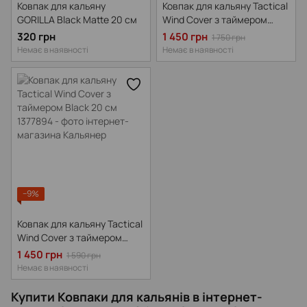
Ковпак для кальяну
Ковпак для кальяну Tactical
GORILLA Black Matte 20 см
Wind Cover з таймером
Camouflage 20 см
320 грн
1 450 грн
1 750 грн
Немає в наявності
Немає в наявності
−9%
Ковпак для кальяну Tactical
Wind Cover з таймером
Black 20 см, Чорний
1 450 грн
1 590 грн
Немає в наявності
Купити Ковпаки для кальянів в інтернет-