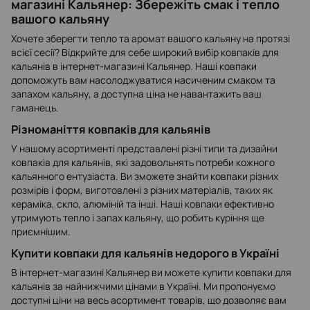
магазині Кальянер: Збережіть смак і тепло
вашого кальяну
Хочете зберегти тепло та аромат вашого кальяну на протязі
всієї сесії? Відкрийте для себе широкий вибір ковпаків для
кальянів в інтернет-магазині Кальянер. Наші ковпаки
допоможуть вам насолоджуватися насиченим смаком та
запахом кальяну, а доступна ціна не навантажить ваш
гаманець.
Різноманіття ковпаків для кальянів
У нашому асортименті представлені різні типи та дизайни
ковпаків для кальянів, які задовольнять потреби кожного
кальянного ентузіаста. Ви зможете знайти ковпаки різних
розмірів і форм, виготовлені з різних матеріалів, таких як
кераміка, скло, алюміній та інші. Наші ковпаки ефективно
утримують тепло і запах кальяну, що робить куріння ще
приємнішим.
Купити ковпаки для кальянів недорого в Україні
В інтернет-магазині Кальянер ви можете купити ковпаки для
кальянів за найнижчими цінами в Україні. Ми пропонуємо
доступні ціни на весь асортимент товарів, що дозволяє вам