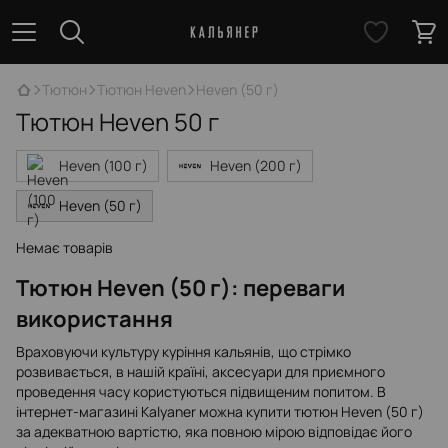
Тютюн
Тютюн Heven
Heven (50 г)
Тютюн Heven 50 г
Heven (100 г)
Heven (200 г)
Heven (50 г)
Немає товарів
Тютюн Heven (50 г): переваги
використання
Враховуючи культуру куріння кальянів, що стрімко
розвивається, в нашій країні, аксесуари для приємного
проведення часу користуються підвищеним попитом. В
інтернет-магазині Kalyaner можна купити тютюн Heven (50 г)
за адекватною вартістю, яка повною мірою відповідає його