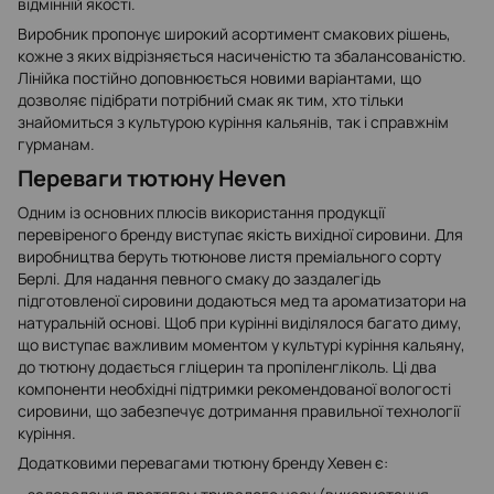
відмінній якості.
Виробник пропонує широкий асортимент смакових рішень,
кожне з яких відрізняється насиченістю та збалансованістю.
Лінійка постійно доповнюється новими варіантами, що
дозволяє підібрати потрібний смак як тим, хто тільки
знайомиться з культурою куріння кальянів, так і справжнім
гурманам.
Переваги тютюну Heven
Одним із основних плюсів використання продукції
перевіреного бренду виступає якість вихідної сировини. Для
виробництва беруть тютюнове листя преміального сорту
Берлі. Для надання певного смаку до заздалегідь
підготовленої сировини додаються мед та ароматизатори на
натуральній основі. Щоб при курінні виділялося багато диму,
що виступає важливим моментом у культурі куріння кальяну,
до тютюну додається гліцерин та пропіленгліколь. Ці два
компоненти необхідні підтримки рекомендованої вологості
сировини, що забезпечує дотримання правильної технології
куріння.
Додатковими перевагами тютюну бренду Хевен є: