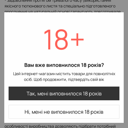
задоволення протягом тривалого часу (використання
·
якісного тютюнового листя та спеціально підготовленого
просочення на натуральній основі гарантують довготривале
задоволення);
18+
Створення рясного диму (гліцерин сприяє утворенню
·
справжніх димних «хмар», що допомагає у створенні східного
колориту);
На тютюн Heven (50 г) ціна, враховуючи відмінну якість,
·
залишається на доступному рівні;
великий асортимент смакових поєднань (у представленій
·
Вам вже виповнилося 18 років?
лінійці можна знайти як традиційні варіанти, так і екзотичні
для справжніх цінителів).
Цей інтернет-магазин містить товари для повнолітніх
Оцінка експертів: продукція вітчизняного бренду, не
осіб. Щоб продовжити, підтвердіть свій вік
поступаючись якістю іноземним аналогам, відрізняється
демократичною вартістю, що розширює базу клієнтів. Плюс:
Так, мені виповнилося 18 років
невелика фасування дозволяє придбати кілька різних
уподобань для вибору оптимального варіанту.
Продукція компанії «Хевен» не потребує додаткової
Ні, мені не виповнилося 18 років
підготовки перед використанням. Завдяки помірній вологості
тютюн не потрібно віджимати чи просушувати. Плюс:
особливості виробництва дозволяють підібрати потрібний