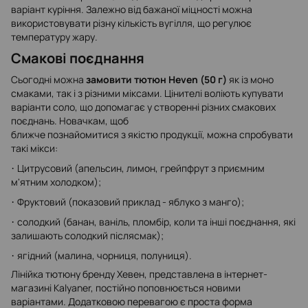
варіант куріння. Залежно від бажаної міцності можна
використовувати різну кількість вугілля, що регулює
температуру жару.
Смакові поєднання
Сьогодні можна
замовити тютюн Heven (50 г)
як із моно
смаками, так і з різними міксами. Цінителі воліють купувати
варіанти соло, що допомагає у створенні різних смакових
поєднань. Новачкам, щоб
ближче познайомитися з якістю продукції, можна спробувати
такі мікси:
Цитрусовий (апельсин, лимон, грейпфрут з приємним
·
м'ятним холодком);
Фруктовий (показовий приклад - яблуко з манго);
·
солодкий (банан, ваніль, пломбір, коли та інші поєднання, які
·
залишають солодкий післясмак);
ягідний (малина, чорниця, полуниця).
·
Лінійка тютюну бренду Хевен, представлена ​​в інтернет-
магазині Kalyaner, постійно поповнюється новими
варіантами. Додатковою перевагою є проста форма