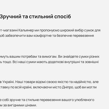
 Зручний та стильний спосіб
ет-магазині Кальянер ми пропонуємо широкий вибір сумок для
ь, щоб забезпечити вам комфортне та безпечне перевезення
атимуть вашим потребам та вимогам. Ви знайдете сумки різних
ль тощо. Всі наші сумки мають додаткові внутрішні та зовнішні
Україні. Наші товари відомі своєю якістю та надійністю, але
авку по всій країні, включаючи місто Дніпро, щоб ви могли
чте собі зручне та стильне перевезення вашого улюбленого
 за вигідними цінами.