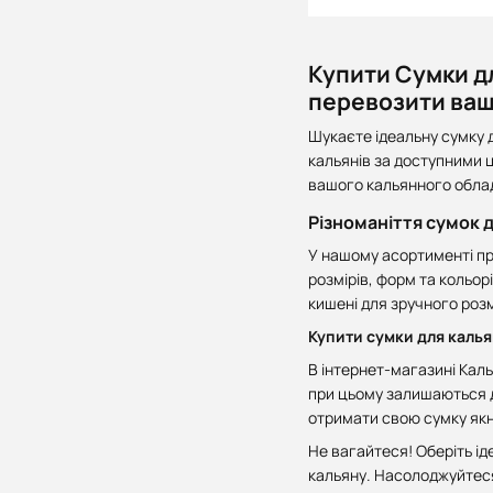
Купити Сумки дл
перевозити ваш
Шукаєте ідеальну сумку 
кальянів за доступними 
вашого кальянного обла
Різноманіття сумок д
У нашому асортименті пр
розмірів, форм та кольорі
кишені для зручного роз
Купити сумки для калья
В інтернет-магазині Каль
при цьому залишаються д
отримати свою сумку як
Не вагайтеся! Оберіть і
кальяну. Насолоджуйтес