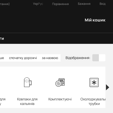
Укр
Рус
Бажання
Вхід
Порівняння
итання)
Мій кошик
ги
Відображення:
вше
спочатку дорожчі
за назвою
для
Ковпаки для
Комплектуючі
Охолоджувальні
у
кальянів
трубки