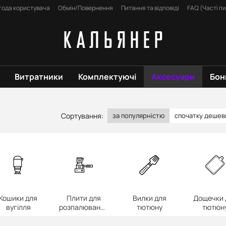
года користувача
Обмін/Повернення
Питання та відповіді
FAQ (Часті п
Витратники
Комплектуючі
Аксесуари
Бон
Сортування:
за популярністю
спочатку деше
Кошики для
Плити для
Вилки для
Дощечки 
вугілля
розпалювання
тютюну
тютюн
вугілля