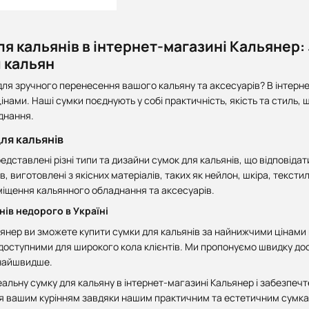
я кальянів в інтернет-магазині Кальянер:
 кальян
для зручного перенесення вашого кальяну та аксесуарів? В інтерн
цінами. Наші сумки поєднують у собі практичність, якість та стил
днання.
ля кальянів
едставлені різні типи та дизайни сумок для кальянів, що відповід
в, виготовлені з якісних матеріалів, таких як нейлон, шкіра, тексти
міщення кальянного обладнання та аксесуарів.
нів недорого в Україні
янер ви зможете купити сумки для кальянів за найнижчими цінами в 
оступними для широкого кола клієнтів. Ми пропонуємо швидку дост
найшвидше.
деальну сумку для кальяну в інтернет-магазині Кальянер і забезпе
я вашим курінням завдяки нашим практичним та естетичним сумкам