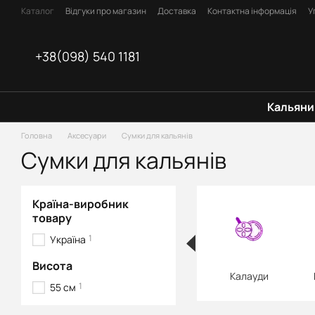
Перейти до основного контенту
Каталог
Відгуки про магазин
Доставка
Контактна інформація
У
Оплата
Блог
Договір оферти
+38(098) 540 1181
Кальяни
Головна
Аксесуари
Сумки для кальянів
Сумки для кальянів
Країна-виробник
товару
1
Україна
Висота
Калауди
1
55 см