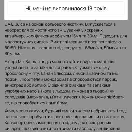
задоволення принесе головний біль.
Ні, мені не виповнилося 18 років
Особливості рідини для куріння Mix Bar
Рідина для вейпів Mix Bar виготовляється в Україні компанією
UA E-Juice на основі сольового нікотину. Випускається в
наборах для самостійного змішування у яскравих
дизайнерських флаконах об'ємом 15мл та 30мл. Підходить для
малопотужних систем. Вміст гліцерину та пропіленгліколю
50:50. Нікотину – залежно від продукту – 65мг/мл, 50мг/мл та
30мг/мл.
У серії Mix Bar для подів можна знайти найрізноманітніші
уподобання та запахи для справжніх гурманів – свіжу
прохолодну м'яту, банан з льодом, лимон з кавуном та інші
подібні. Любителям моноароматів сподобаються персик,
виноград або яблуко. Є рідини зі смаками та запахами
улюблених напоїв (кола з льодом, лимонад з льодом) чи
солодощів (мармелад, м'ятні цукерки). Кожен може підібрати
те, що сподобається саме йому.
Хоча, чесно кажучи, будь-які смаки з часом набридають. І тоді
настає час спробувати щось нове, відправивши до магазину
Кальянер нове замовлення на рідину для електронних
сигарет, щоб відпочити та отримати насолоду від ширяння.