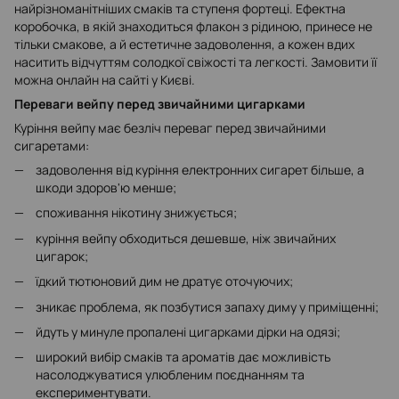
найрізноманітніших смаків та ступеня фортеці. Ефектна
коробочка, в якій знаходиться флакон з рідиною, принесе не
тільки смакове, а й естетичне задоволення, а кожен вдих
наситить відчуттям солодкої свіжості та легкості. Замовити її
можна онлайн на сайті у Києві.
Переваги вейпу перед звичайними цигарками
Куріння вейпу має безліч переваг перед звичайними
сигаретами:
задоволення від куріння електронних сигарет більше, а
шкоди здоров'ю менше;
споживання нікотину знижується;
куріння вейпу обходиться дешевше, ніж звичайних
цигарок;
їдкий тютюновий дим не дратує оточуючих;
зникає проблема, як позбутися запаху диму у приміщенні;
йдуть у минуле пропалені цигарками дірки на одязі;
широкий вибір смаків та ароматів дає можливість
насолоджуватися улюбленим поєднанням та
експериментувати.