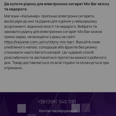
Де купити рідину для електронних сигарет Mix Bar якісну
та недорого.
Магазин «Кальянер» пропонує електронні сигарети,
аксесуари до них та рідини для куріння у найширшому
асортименті, відмінної якості та недорого. Вибрати та
замовити рідину для електронних сигарет Mix Bar можна
прямо зараз, не виходячи з дому на сайті
https://kalyaner.com.ua/ru/ridyny-mix-bar/
. Відчуйте смак
улюбленого напою, солодощів або фруктів без ризику
споживати надто багато калорій. Це чудовий спосіб
розслабитися та заспокоїтися протягом важкого робочого
дня. Товар доставляється по всій Україні та оплачується при
отриманні.
+38(098) 540 1181
Контактна інформація