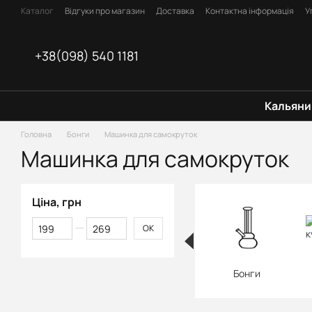
Перейти до основного контенту
Каталог
Відгуки про магазин
Доставка
Контактна інформація
У
Оплата
Блог
Договір оферти
+38(098) 540 1181
Кальяни
Головна
Бонги
Машинка для самокруток
Машинка для самокруток
Ціна, грн
Від Ціна, грн
До Ціна, грн
ОК
Бонги