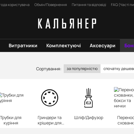
года користувача
Обмін/Повернення
Питання та відповіді
FAQ (Часті п
Витратники
Комплектуючі
Аксесуари
Бон
Сортування:
за популярністю
спочатку деше
Трубки для
Гриндери та
Шліф/Дифузор
Перенос
куріння
крішери для
схованк
тютюну
бокси т
нички