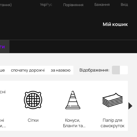
Укр
Рус
Бажання
Вхід
Порівняння
итання)
Мій кошик
ги
Відображення:
вше
спочатку дорожчі
за назвою
ні
Сітки
Конуси,
Папір для
и,
Бланти та
самокруток
а
Папір