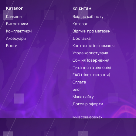
Каталог
Клієнтам
Кальяни
Вхід до кабінету
Витратники
Каталог
Комплектуючі
Відгуки про магазин
Аксесуари
Доставка
Бонги
Контактна інформація
Угода користувача
Обмін/Повернення
Питання та відповіді
FAQ (Часті питання)
Оплата
Блог
Мапа сайту
Договір оферти
Ми в соцмережах