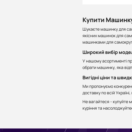
Купити Машинку
Шукаєте машинку для сам
якісних машинок для сам
машинками для самокрут
Широкий вибір моде
У нашому асортименті пр
обрати машинку, яка від
Вигідні ціни та швид
Ми пропонуємо конкурентн
доставку по всій Україн
Не вагайтеся - купуйте м
куріння та насолоджуйте