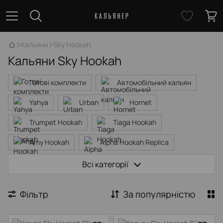
Кальяни
Sky Hookah
Кальяни Sky Hookah
Готові комплекти
Автомобільний кальян
Yahya
Urban
Hornet
Trumpet Hookah
Tiaga Hookah
Amy Hookah
Alpha Hookah Replica
GORILLA
Garden
T-HOOKAH
Всі категорії
TOTEM Hookah
Embery
2x2 Hookah
Фільтр
За популярністю
Sunrise Hookah
Stealler Boost
Sky Hookah
Sunpipe
Storm