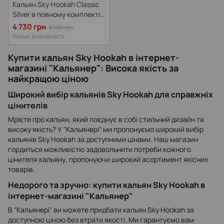
Кальян Sky Hookah Classic
Silver в повному комплекті
на колбі Craft Clear 65 см
4 730 грн
5 100 грн
Немає в наявності
Купити кальян Sky Hookah в інтернет-
магазині "Кальянер": Висока якість за
найкращою ціною
Широкий вибір кальянів Sky Hookah для справжніх
цінителів
Мрієте про кальян, який поєднує в собі стильний дизайн та
високу якість? У "Кальянері" ми пропонуємо широкий вибір
кальянів Sky Hookah за доступними цінами. Наш магазин
гордиться можливістю задовольнити потреби кожного
цінителя кальяну, пропонуючи широкий асортимент якісних
товарів.
Недорого та зручно: купити кальян Sky Hookah в
інтернет-магазині "Кальянер"
В "Кальянері" ви можете придбати кальян Sky Hookah за
доступною ціною без втрати якості. Ми гарантуємо вам