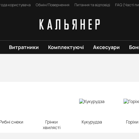
года користувача
Обмін/Повернення
Питання та відповіді
FAQ (Часті п
Витратники
Комплектуючі
Аксесуари
Бон
Рибні снеки
Грінки
Кукурудза
Горіхи
хвилясті