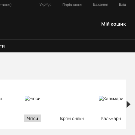
Укр
Рус
Бажання
Вхід
Порівняння
итання)
Мій кошик
ги
Чіпси
Ікряні снеки
Кальмари