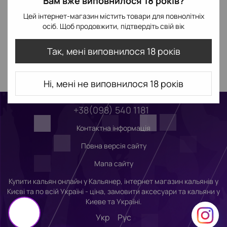
Вам вже виповнилося 18 років?
Цей інтернет-магазин містить товари для повнолітніх
осіб. Щоб продовжити, підтвердіть свій вік
Так, мені виповнилося 18 років
Ні, мені не виповнилося 18 років
+38(098) 540 1181
Контактна інформація
Повна версія сайту
Мапа сайту
Купити кальян онлайн у Кальянер, інтернет магазин кальянів у
Києві та по всій Україні - ціна, замовити аксесуари та кальяни у
Киеве та Україні.
Укр
Рус