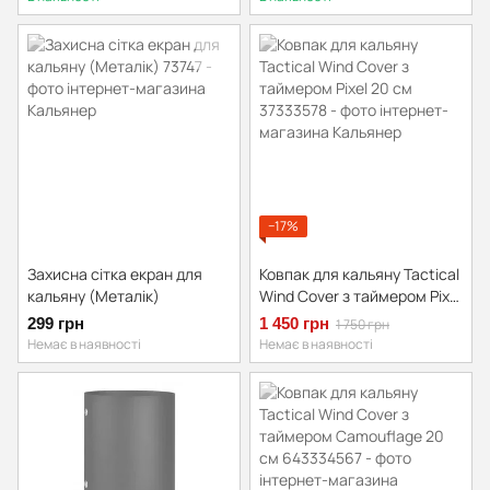
−17%
Захисна сітка екран для
Ковпак для кальяну Tactical
кальяну (Металік)
Wind Cover з таймером Pixel
20 см
299 грн
1 450 грн
1 750 грн
Немає в наявності
Немає в наявності