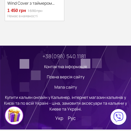
Wind Cover з таймером
Black 20 см, Чорний
1 450 грн
1 590 грн
Немає в наявності
+38(098) 540 1181
Контактна інформація
Повна версія сайту
Мапа сайту
Купити кальян онлайн у Кальянер, інтернет магазин кальянів у
Києві та по всій Україні - ціна, замовити аксесуари та кальяни у
Киеве та Україні.
Укр
Рус