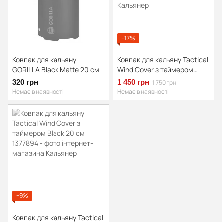
−17%
Ковпак для кальяну
Ковпак для кальяну Tactical
GORILLA Black Matte 20 см
Wind Cover з таймером
Camouflage 20 см
320 грн
1 450 грн
1 750 грн
Немає в наявності
Немає в наявності
−9%
Ковпак для кальяну Tactical