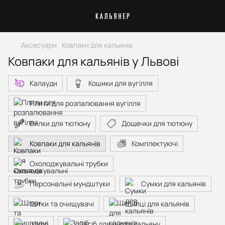
Аксесуари
Ковпаки для кальянів
Ковпаки для кальянів у Львові
Калауди
Кошики для вугілля
Плити для розпалювання вугілля
Вилки для тютюну
Дощечки для тютюну
Ковпаки для кальянів
Комплектуючі
Охолоджувальні трубки
Персональні мундштуки
Сумки для кальянів
Щітки та очищувачі
Щипці для кальянів
Шило
Засіб для миття кальяну