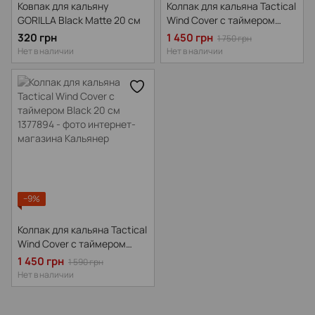
Ковпак для кальяну
Колпак для кальяна Tactical
GORILLA Black Matte 20 см
Wind Cover с таймером
Camouflage 20 см
320 грн
1 450 грн
1 750 грн
Нет в наличии
Нет в наличии
−9%
Колпак для кальяна Tactical
Wind Cover с таймером
Black 20 см, Черный
1 450 грн
1 590 грн
Нет в наличии