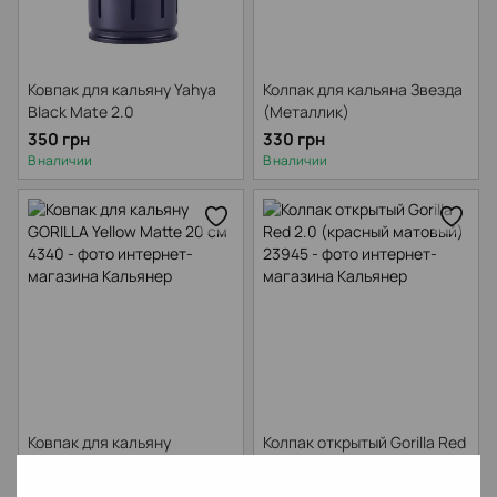
Ковпак для кальяну Yahya
Колпак для кальяна Звезда
Black Mate 2.0
(Металлик)
350 грн
330 грн
В наличии
В наличии
Ковпак для кальяну
Колпак открытый Gorilla Red
GORILLA Yellow Matte 20 см
2.0 (красный матовый)
350 грн
350 грн