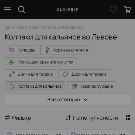
Аксессуары
Колпаки для кальянов
Колпаки для кальянов во Львове
Калауды
Корзины для угля
Плиты для разжигания угля
Вилки для табака
Доски для табака
Колпаки для кальянов
Комплектующие
Охладительные трубки
Все категории
Персональные мундштуки
Фильтр
По популярности
Сумки для кальянов
Щетки и очистители
Щипцы для кальянов
Шила