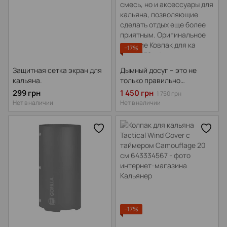
−17%
Защитная сетка экран для
Дымный досуг – это не
кальяна.
только правильно
подобранная кальянная
299 грн
1 450 грн
1 750 грн
конструкция и табачная
Нет в наличии
Нет в наличии
смесь, но и аксессуары для
кальяна, позволяющие
сделать отдых еще более
приятным. Оригинальное
изделие Ковпак для ка
−17%