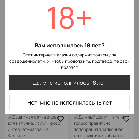
18+
В наличии
В наличии
Вам исполнилось 18 лет?
Этот интернет магазин содержит товары для
совершеннолетних. Чтобы продолжить, подтвердите свой
возраст
Да, мне исполнилось 18 лет
Ковпак для кальяну
Сетка-Колпак для кальяна
GORILLA Blue Matte 20 см
Silver (Металлик)
350 грн
130 грн
Нет, мне не исполнилось 18 лет
В наличии
В наличии