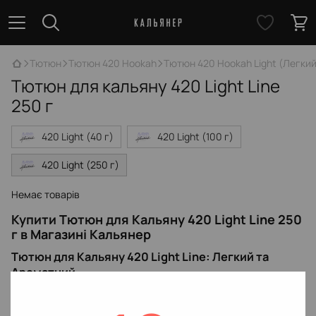
Тютюн
Тютюн 420 Hookah
Тютюн 420 Hookah Light (Легкий
Тютюн для кальяну 420 Light Line
250 г
420 Light (40 г)
420 Light (100 г)
420 Light (250 г)
Немає товарів
Купити Тютюн для Кальяну 420 Light Line 250
г в Магазині Кальянер
Тютюн для Кальяну 420 Light Line: Легкий та
Ароматний
Тютюн для кальяну 420 Light Line - це легкий та ароматний
тютюн, який ідеально підходить для кальяну. У нашому