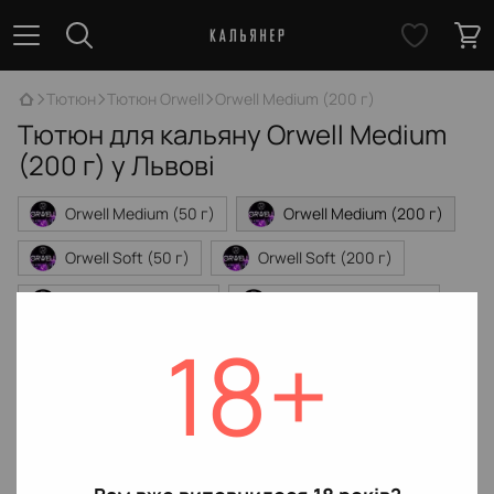
Тютюн
Тютюн Orwell
Orwell Medium (200 г)
Тютюн для кальяну Orwell Medium
(200 г) у Львові
Orwell Medium (50 г)
Orwell Medium (200 г)
Orwell Soft (50 г)
Orwell Soft (200 г)
Orwell Strong (50 г)
Orwell Strong (200 г)
18+
Orwell Booster
Немає товарів