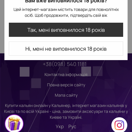
Вам вже виповнилося 18 років?
Цей інтернет-магазин містить товари для повнолітніх
осіб. Щоб продовжити, підтвердіть свій вік
Так, мені виповнилося 18 років
Ні, мені не виповнилося 18 років
+38(098) 540 1181
Контактна інформація
Повна версія сайту
Мапа сайту
Купити кальян онлайн у Кальянер, інтернет магазин кальянів у
Києві та по всій Україні - ціна, замовити аксесуари та кальяни у
Киеве та Україні.
Укр
Рус