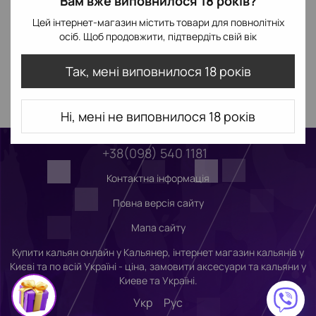
Вам вже виповнилося 18 років?
Цей інтернет-магазин містить товари для повнолітніх
осіб. Щоб продовжити, підтвердіть свій вік
Так, мені виповнилося 18 років
Ні, мені не виповнилося 18 років
+38(098) 540 1181
Контактна інформація
Повна версія сайту
Мапа сайту
Купити кальян онлайн у Кальянер, інтернет магазин кальянів у
Києві та по всій Україні - ціна, замовити аксесуари та кальяни у
Киеве та Україні.
Укр
Рус