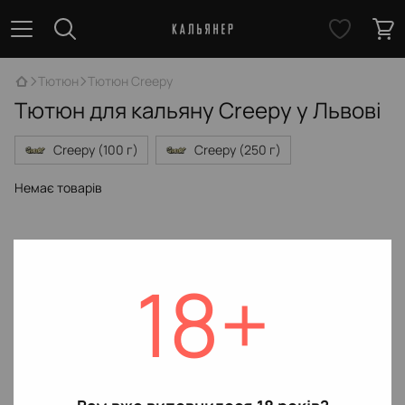
Тютюн
Тютюн Creepy
Тютюн для кальяну Creepy у Львові
Creepy (100 г)
Creepy (250 г)
Немає товарів
18+