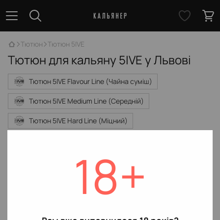
Тютюн
Тютюн 5IVE
Тютюн для кальяну 5IVE у Львові
Тютюн 5IVE Flavour Line (Чайна суміш)
Тютюн 5IVE Medium Line (Середній)
Тютюн 5IVE Hard Line (Міцний)
Немає товарів
18+