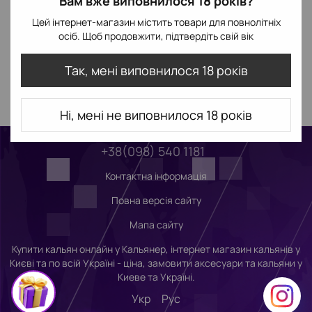
Вам вже виповнилося 18 років?
Цей інтернет-магазин містить товари для повнолітніх
осіб. Щоб продовжити, підтвердіть свій вік
Так, мені виповнилося 18 років
Ні, мені не виповнилося 18 років
+38(098) 540 1181
Контактна інформація
Повна версія сайту
Мапа сайту
Купити кальян онлайн у Кальянер, інтернет магазин кальянів у
Києві та по всій Україні - ціна, замовити аксесуари та кальяни у
Киеве та Україні.
Укр
Рус