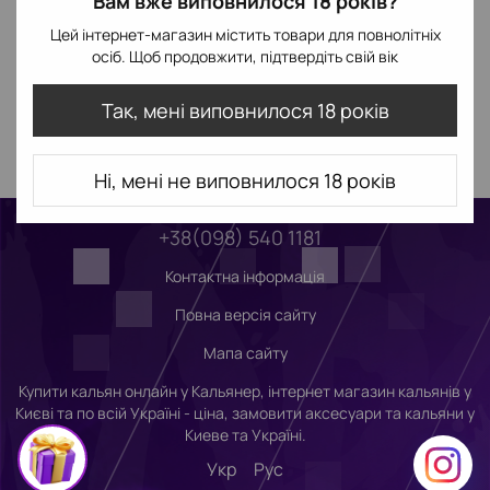
Вам вже виповнилося 18 років?
Цей інтернет-магазин містить товари для повнолітніх
осіб. Щоб продовжити, підтвердіть свій вік
Так, мені виповнилося 18 років
Ні, мені не виповнилося 18 років
+38(098) 540 1181
Контактна інформація
Повна версія сайту
Мапа сайту
Купити кальян онлайн у Кальянер, інтернет магазин кальянів у
Києві та по всій Україні - ціна, замовити аксесуари та кальяни у
Киеве та Україні.
Укр
Рус