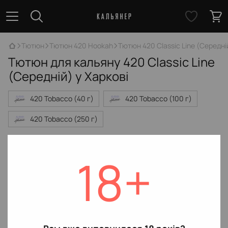
Тютюн
Тютюн 420 Hookah
Тютюн 420 Classic Line (Середні
Тютюн для кальяну 420 Classic Line
(Середній) у Харкові
420 Tobacco (40 г)
420 Tobacco (100 г)
420 Tobacco (250 г)
Немає товарів
18+