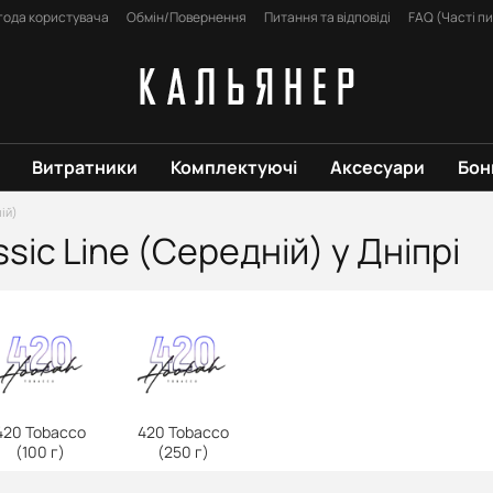
года користувача
Обмін/Повернення
Питання та відповіді
FAQ (Часті п
Витратники
Комплектуючі
Аксесуари
Бон
ій)
ic Line (Середній) у Дніпрі
420 Tobacco
420 Tobacco
(100 г)
(250 г)