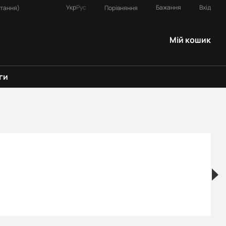
Укр
Рус
Бажання
Вхід
Порівняння
итання)
Мій кошик
ги