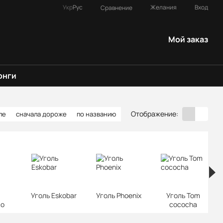
Укр
Рус
Желания
Вход
Сравнение
Мой заказ
онги
Отображение:
ле
сначала дороже
по названию
Уголь Eskobar
Уголь Phoenix
Уголь Tom
co
cococha