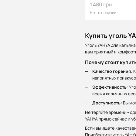
1 480 грн
Нет в наличии
Купить уголь Y
Уголь YAHYA для кальяна
вам приятный и комфорт
Почему стоит купить
Качество горения:
К
неприятных привкусо
Эффективность:
Уго
время кальянных сес
Доступность:
Вы мож
Не теряйте времени - сд
YAHYA прямо сейчас и уб
Если вы ищете качествен
Приобретите уголь YAHY