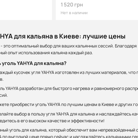
1 520 грн
Нет в наличии
AHYA для кальяна в Киеве: лучшие цены
 - это оптимальный выбор для ваших кальянных сессий. Благодаря
ный опыт использования кальяна каждый раз.
 уголь YAHYA для кальяна?
аждый кусочек угля YAHYA изготовлен из лучших материалов, что 
в.
ль YAHYA разработан для быстрого нагрева и равномерного распр
сий.
ете приобрести уголь YAHYA по лучшим ценам в Киеве и других го
елайте выбор в пользу угля YAHYA для кальяна и наслаждайтесь к
едитесь в его высоком качестве и эффективности!
ный уголь для кальяна, который обеспечит вам непревзойденный опы
A по выгодной цене прямо сейчас и наслаждайтесь кальянными се