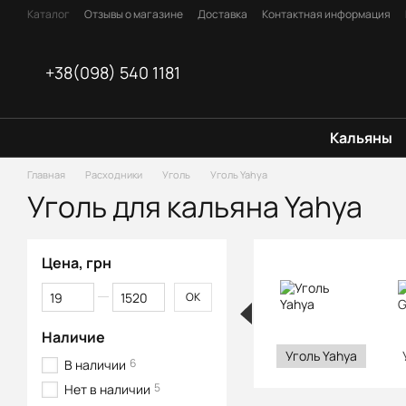
Перейти к основному контенту
Каталог
Отзывы о магазине
Доставка
Контактная информация
FAQ (Частые вопросы)
Оплата
Блог
Договор оферты
+38(098) 540 1181
Кальяны
Главная
Расходники
Уголь
Уголь Yahya
Уголь для кальяна Yahya
Цена, грн
От Цена, грн
До Цена, грн
OK
Наличие
Уголь Yahya
6
В наличии
5
Нет в наличии