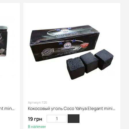
Артикул: 725
Кокосове вугілля Coco Yahya Elegant mini під калауд 3 шт
Кокосовый уголь Coco Yahya Elegant mini CUBE 3 шт
19 грн
В наличии