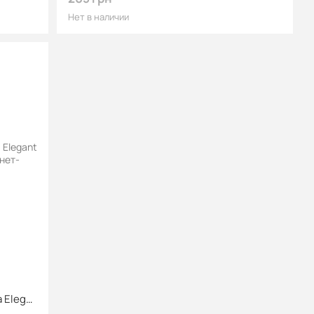
Нет в наличии
Кокосове вугілля оптом Coco Yahya Elegant під калауд 10 кг