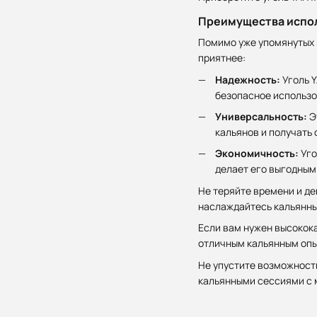
Преимущества испол
Помимо уже упомянутых 
приятнее:
Надежность:
Уголь Y
безопасное использо
Универсальность:
Э
кальянов и получать
Экономичность:
Уго
делает его выгодным
Не теряйте времени и де
наслаждайтесь кальянны
Если вам нужен высокока
отличным кальянным опы
Не упустите возможность
кальянными сессиями с