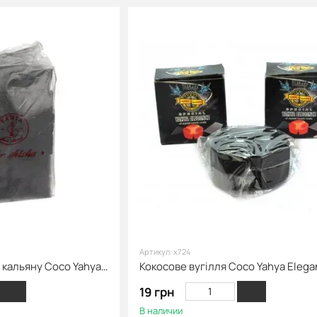
Артикул: х724
Вугілля кокосове для кальяну Coco Yahya Asseel без уп., 1кг
19 грн
В наличии