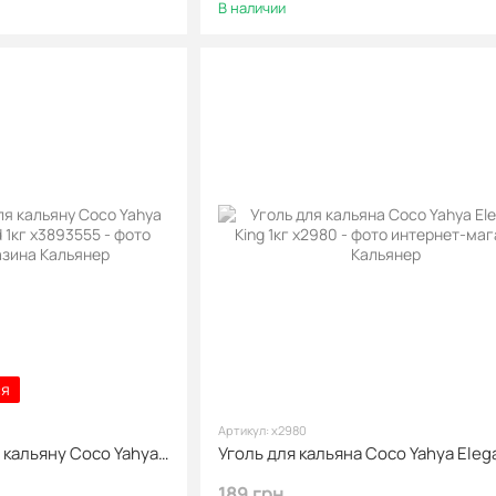
В наличии
ся
Артикул: х2980
Вугілля кокосове для кальяну Coco Yahya Elegance King Calaud 1кг
189 грн