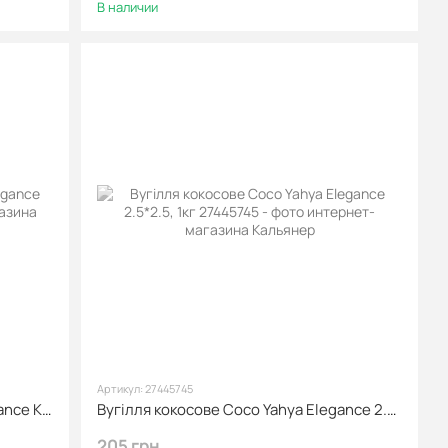
В наличии
Артикул: 27445745
Уголь для кальяна Coco Yahya Elegance King 1кг
Вугілля кокосове Coco Yahya Elegance 2.5*2.5, 1кг
205 грн