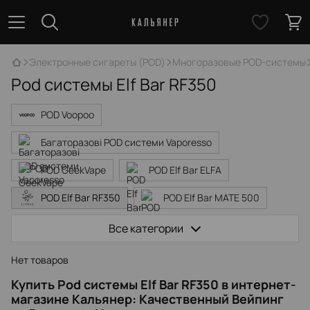
Электронные сигареты (POD)
Многоразовые POD-системы
Pod системы Elf Bar RF350
POD Voopoo
Багаторазові POD системи Vaporesso
POD GeekVape
POD Elf Bar ELFA
POD Elf Bar RF350
POD Elf Bar MATE 500
POD Suorin
POD Smok
POD Ursa
Все категории
Нет товаров
Купить Pod системы Elf Bar RF350 в интернет-
магазине Кальянер: Качественный Вейпинг