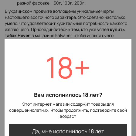
разной фасовке – 50г, 100г, 200г.
В украинском продукте воплощены уникальные черты
настоящего восточного характера. Это сделано настолько
умело, что удовлетворит курительные потребности каждого
желающего. Присоединяйтесь к тем, кто уже успел
купить
табак Heven
в магазине Kalyaner, чтобы испытать его
достоинства и получить незабываемые впечатления.
Вкусовая палитра курительного отдыха
18+
Продукт представлен в широком разнообразии ароматов, что
позволит курильщикам найти идеальный вкус, подчеркнуть
свою индивидуальность. Традиционные и экзотические ноты
превратят курение в чистое наслаждение.
Линейка вкусов сможет удовлетворить неординарные
предпочтения:
Вам исполнилось 18 лет?
пряные – более насыщенные оттенки, которые звучат
Этот интернет магазин содержит товары для
необычно и пикантно;
совершеннолетних. Чтобы продолжить, подтвердите свой
тропические – нежные и сочные спелые фрукты,
возраст
наполнены экзотикой и солнцем;
свежие – мятный, бодрящий эффект в нескольких
Да, мне исполнилось 18 лет
вариантах для самых изысканных гурманов.