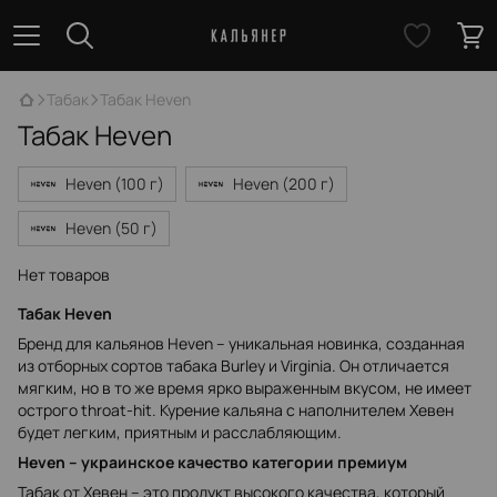
Табак
Табак Heven
Табак Heven
Heven (100 г)
Heven (200 г)
Heven (50 г)
Нет товаров
Табак Heven
Бренд для кальянов Heven – уникальная новинка, созданная
из отборных сортов табака Burley и Virginia. Он отличается
мягким, но в то же время ярко выраженным вкусом, не имеет
острого throat-hit. Курение кальяна с наполнителем Хевен
будет легким, приятным и расслабляющим.
Heven – украинское качество категории премиум
Табак от Хевен – это продукт высокого качества, который