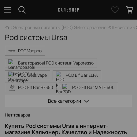
Электронные сигареты (POD)
Многоразовые POD-системы
Pod системы Ursa
POD Voopoo
Багаторазові POD системи Vaporesso
POD GeekVape
POD Elf Bar ELFA
POD Elf Bar RF350
POD Elf Bar MATE 500
POD Suorin
POD Smok
POD Ursa
Все категории
Нет товаров
Купить Pod системы Ursa в интернет-
магазине Кальянер: Качество и Надежность