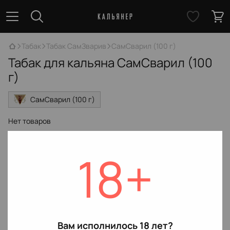
Табак
Табак СамЗварив
СамСварил (100 г)
Табак для кальяна СамСварил (100
г)
СамСварил (100 г)
Нет товаров
18+
Вам исполнилось 18 лет?