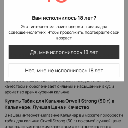
доставку в любой город.
Табак для Кальяна Orwell Strong (50 г): Широкий
Вам исполнилось 18 лет?
Выбор Ароматов
Этот интернет магазин содержит товары для
В нашем интернет-магазине Кальянер вы найдете широкий
совершеннолетних. Чтобы продолжить, подтвердите свой
выбор ароматов табака для кальяна Orwell Strong (50 г). Вы
возраст
можете выбрать свой любимый аромат и насладиться
сильным вкусом и ароматом во время курения кальяна.
Да, мне исполнилось 18 лет
Табак для Кальяна Orwell Strong (50 г): Высокое
Качество
Табак для кальяна Orwell Strong (50 г) - это премиальный
Нет, мне не исполнилось 18 лет
продукт, изготовленный из высококачественного табака и
ароматических добавок. Этот табак обладает высоким
качеством и обеспечивает сильный и насыщенный вкус и
аромат во время курения кальяна.
Купить Табак для Кальяна Orwell Strong (50 г) в
Кальянере: Лучшая Цена и Качество
В нашем интернет-магазине Кальянер вы можете приобрести
табак для кальяна Orwell Strong (50 г) по самой лучшей цене
и насладиться высоким качеством этого премиального