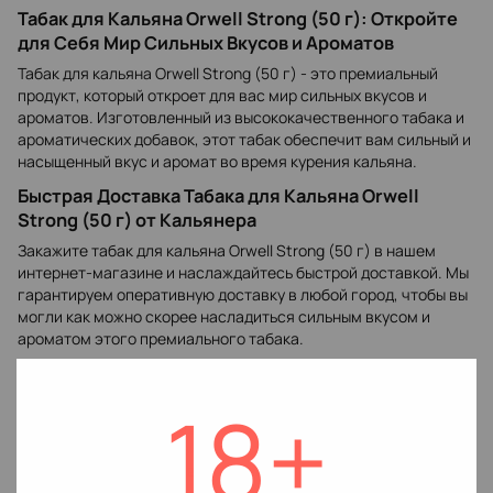
Табак для Кальяна Orwell Strong (50 г): Откройте
для Себя Мир Сильных Вкусов и Ароматов
Табак для кальяна Orwell Strong (50 г) - это премиальный
продукт, который откроет для вас мир сильных вкусов и
ароматов. Изготовленный из высококачественного табака и
ароматических добавок, этот табак обеспечит вам сильный и
насыщенный вкус и аромат во время курения кальяна.
Быстрая Доставка Табака для Кальяна Orwell
Strong (50 г) от Кальянера
Закажите табак для кальяна Orwell Strong (50 г) в нашем
интернет-магазине и наслаждайтесь быстрой доставкой. Мы
гарантируем оперативную доставку в любой город, чтобы вы
могли как можно скорее насладиться сильным вкусом и
ароматом этого премиального табака.
Купить Табак для Кальяна Orwell Strong (50 г) в
Кальянере: Удобный и Простой Заказ
18+
Сделайте заказ табака для кальяна Orwell Strong (50 г) в
нашем интернет-магазине просто и удобно. Выберите
необходимое количество и добавьте товар в корзину. Мы
гарантируем быструю обработку заказа и оперативную