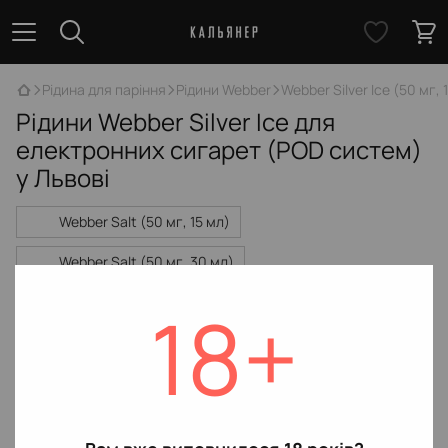
Рідина для паріння
Рідини Webber
Webber Silver Ice (50 мг, 
Рідини Webber Silver Ice для
електронних сигарет (POD систем)
у Львові
Webber Salt (50 мг, 15 мл)
Webber Salt (50 мг, 30 мл)
Webber Silver Ice (50 мг, 15 мл)
18+
Webber Silver Ice (50 мг, 30 мл)
Немає товарів