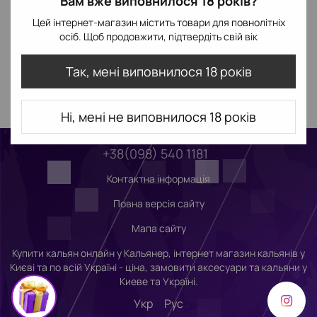
Вам вже виповнилося 18 років?
Цей інтернет-магазин містить товари для повнолітніх
осіб. Щоб продовжити, підтвердіть свій вік
Так, мені виповнилося 18 років
Ні, мені не виповнилося 18 років
+38(098) 540 1181
Контактна інформація
Повна версія сайту
Мапа сайту
Купити кальян онлайн у Кальянер, інтернет магазин кальянів у
Києві та по всій Україні - ціна, замовити аксесуари та кальяни у
Киеве та Україні.
Укр
Рус