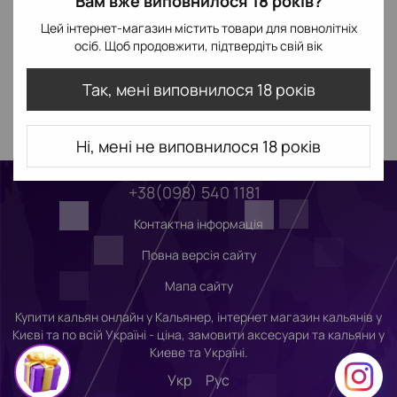
Вам вже виповнилося 18 років?
Цей інтернет-магазин містить товари для повнолітніх
осіб. Щоб продовжити, підтвердіть свій вік
Так, мені виповнилося 18 років
Ні, мені не виповнилося 18 років
+38(098) 540 1181
Контактна інформація
Повна версія сайту
Мапа сайту
Купити кальян онлайн у Кальянер, інтернет магазин кальянів у
Києві та по всій Україні - ціна, замовити аксесуари та кальяни у
Киеве та Україні.
Укр
Рус