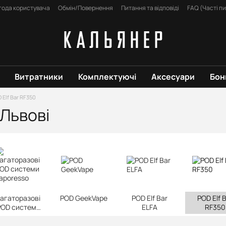
года користувача
Обмін/Повернення
Питання та відповіді
FAQ (Часті п
Витратники
Комплектуючі
Аксесуари
Бон
 Elf Bar RF350
 Львові
агаторазові
POD GeekVape
POD Elf Bar
POD Elf 
POD системи
ELFA
RF350
Vaporesso