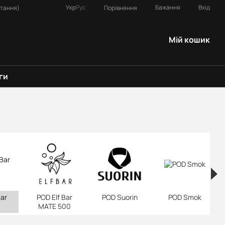
Укр
Рус
Бажання
Вхід
Порівняння
итання)
Мій кошик
ги
Bar
POD Elf Bar
POD Suorin
POD Smok
MATE 500