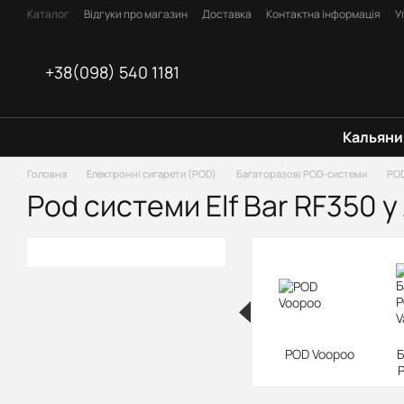
Перейти до основного контенту
Каталог
Відгуки про магазин
Доставка
Контактна інформація
У
Оплата
Блог
Договір оферти
+38(098) 540 1181
Кальяни
Головна
Електронні сигарети (POD)
Багаторазові POD-системи
POD
Pod системи Elf Bar RF350 у
POD Voopoo
Б