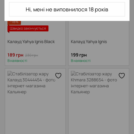
Ні, мені не виповнилося 18 років
−18%
Швидко закінчується
Калауд Yahya Ignis Black
Калауд Yahya Ignis
189 грн
199 грн
230 грн
В наявності
В наявності