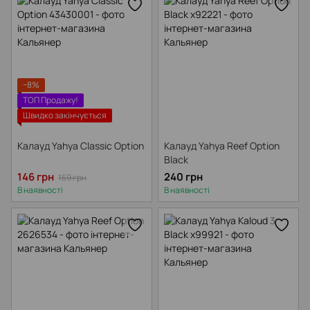
−8%
ТОП Продажу!
Швидко закінчується
Калауд Yahya Classic Option
Калауд Yahya Reef Option
Black
146 грн
240 грн
159 грн
В наявності
В наявності