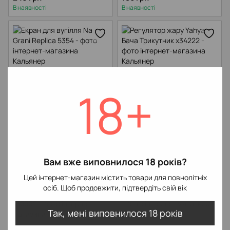
В наявності
В наявності
18+
Екран для вугілля Na Grani
Регулятор жару Yahya Бача
Replica
Трикутник
583 грн
Вам вже виповнилося 18 років?
130 грн
В наявності
В наявності
Цей інтернет-магазин містить товари для повнолітніх
осіб. Щоб продовжити, підтвердіть свій вік
Так, мені виповнилося 18 років