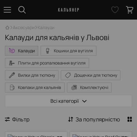
Аксесуари
Калауди
Калауди для кальянів у Львові
Калауди
Кошики для вугілля
Плити для розпалювання вугілля
Вилки для тютюну
Дощечки для тютюну
Ковпаки для кальянів
Комплектуючі
Охолоджувальні трубки
Всі категорії
Персональні мундштуки
Сумки для кальянів
Фільтр
За популярністю
Щітки та очищувачі
Щипці для кальянів
Шило
Засіб для миття кальяну