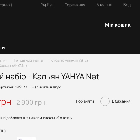
Укр
Рус
Бажання
Вхід
Порівняння
итання)
Мій кошик
ги
ьяни
Готові комплекти
Готові комплекти Yahya
 Кальян YAHYA Net
й набір - Кальян YAHYA Net
Артикул: х99123
Написати відгук
грн
2 900 грн
Порівняти
В бажання
я відображення накопичувальної знижки
лір