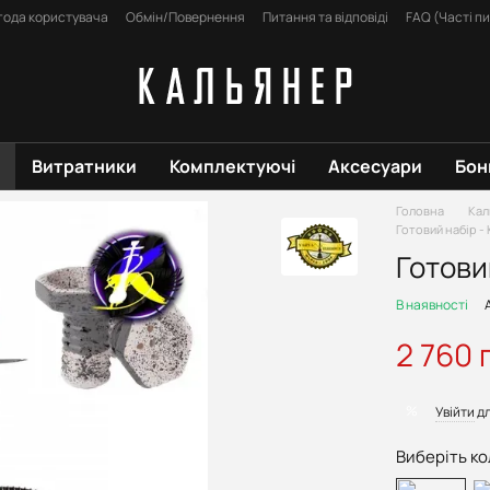
года користувача
Обмін/Повернення
Питання та відповіді
FAQ (Часті п
Витратники
Комплектуючі
Аксесуари
Бон
Головна
Кал
Готовий набір -
Готови
В наявності
2 760 
%
Увійти
дл
Виберіть ко