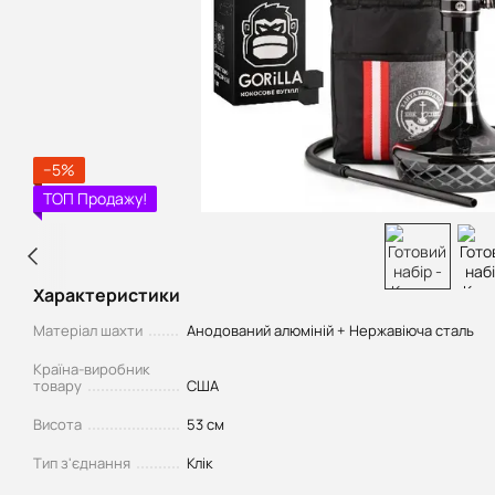
−5%
ТОП Продажу!
Характеристики
Матеріал шахти
Анодований алюміній + Нержавіюча сталь
Країна-виробник
товару
США
Висота
53 см
Тип з'єднання
Клік