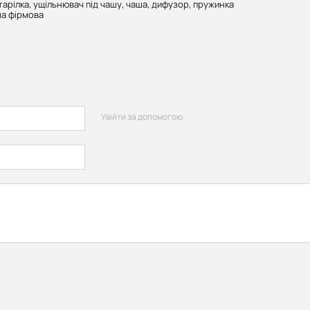
тарілка, ущільнювач під чашу, чаша, дифузор, пружинка
аша фірмова
Увійти за допомогою