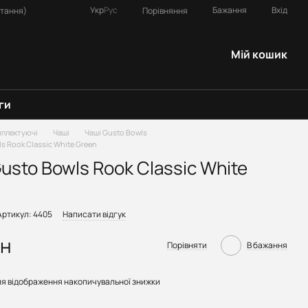
Укр
Рус
Бажання
Вхід
Порівняння
итання)
Мій кошик
ги
плектуючі
Чаші
Чаші Gusto Bowls
s Rook Classic White Green
usto Bowls Rook Classic White
Артикул: 4405
Написати відгук
рн
Порівняти
В бажання
я відображення накопичувальної знижки