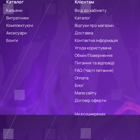
Каталог
Клієнтам
Кальяни
Вхід до кабінету
Витратники
Каталог
Комплектуючі
Відгуки про магазин
Аксесуари
Доставка
Бонги
Контактна інформація
Угода користувача
Обмін/Повернення
Питання та відповіді
FAQ (Часті питання)
Оплата
Блог
Мапа сайту
Договір оферти
Ми в соцмережах