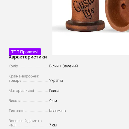
ТОП Продажу!
Характеристики
Колір
Білий + Зелений
Країна-виробник
товару
Україна
Матеріал чаші
Глина
Висота
9 см
Тип чаші
Класична
Зовнішній діаметр
чаші
7 см