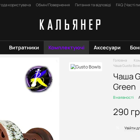
года користувача
Обмін/Повернення
Питання та відповіді
FAQ (Часті п
Витратники
Комплектуючі
Аксесуари
Бон
Головна
Ком
Чаша Gusto Bowl
Чаша G
Green
В наявності
290 г
%
Увійти
дл