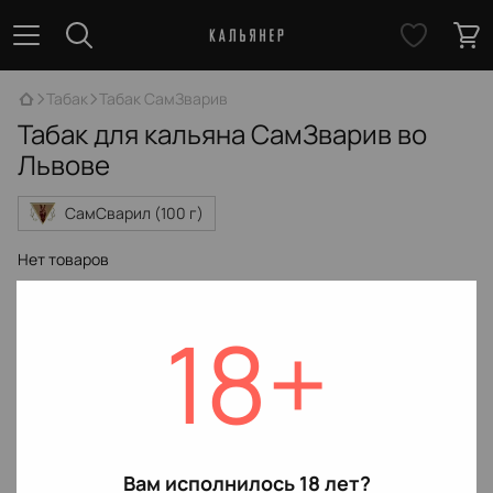
Табак
Табак СамЗварив
Табак для кальяна СамЗварив во
Львове
СамСварил (100 г)
Нет товаров
18+
Вам исполнилось 18 лет?