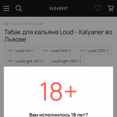
Табак
Табак Loud
Табак для кальяна Loud - Kalyaner во
Львове
Loud (40 г)
Loud (100 г)
Loud (200 г)
Loud Light (50 г)
Loud Light (100 г)
Loud Light (200 г)
18+
Нет товаров
Вам исполнилось 18 лет?