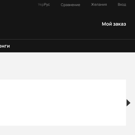
Укр
Рус
Желания
Вход
Сравнение
Мой заказ
онги