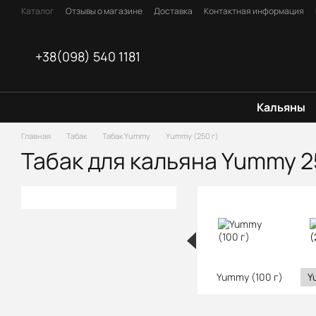
Перейти к основному контенту
Каталог
Отзывы о магазине
Доставка
Контактная информация
FAQ (Частые вопросы)
Оплата
Блог
Договор оферты
+38(098) 540 1181
Кальяны
Главная
Табак
Табак Yummy
Yummy (250 г)
Табак для кальяна Yummy 2
Yummy (100 г)
Y