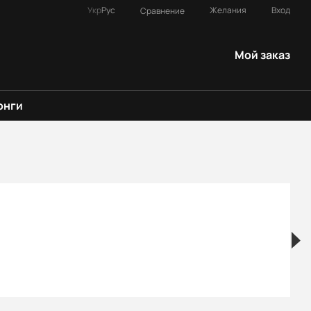
Укр
Рус
Желания
Вход
Сравнение
Мой заказ
онги