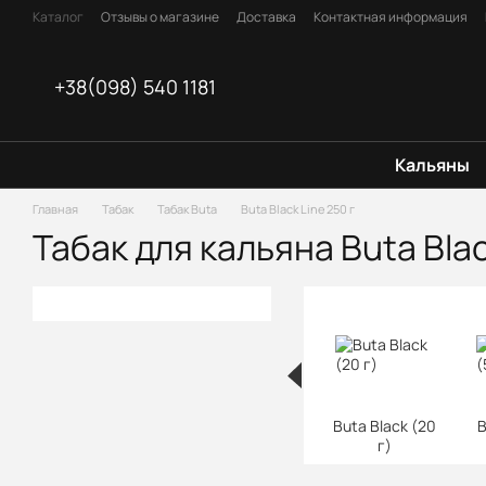
Перейти к основному контенту
Каталог
Отзывы о магазине
Доставка
Контактная информация
FAQ (Частые вопросы)
Оплата
Блог
Договор оферты
+38(098) 540 1181
Кальяны
Главная
Табак
Табак Buta
Buta Black Line 250 г
Табак для кальяна Buta Blac
Buta Black (20
B
г)