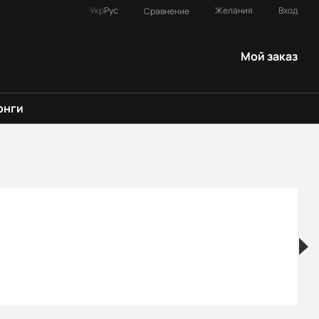
Укр
Рус
Желания
Вход
Сравнение
Мой заказ
онги