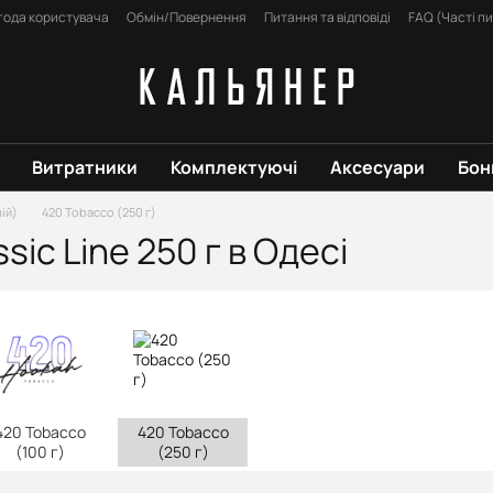
года користувача
Обмін/Повернення
Питання та відповіді
FAQ (Часті п
Витратники
Комплектуючі
Аксесуари
Бон
ій)
420 Tobacco (250 г)
ic Line 250 г в Одесі
420 Tobacco
420 Tobacco
(100 г)
(250 г)