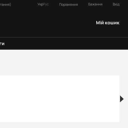
Укр
Рус
Бажання
Вхід
Порівняння
итання)
Мій кошик
ги