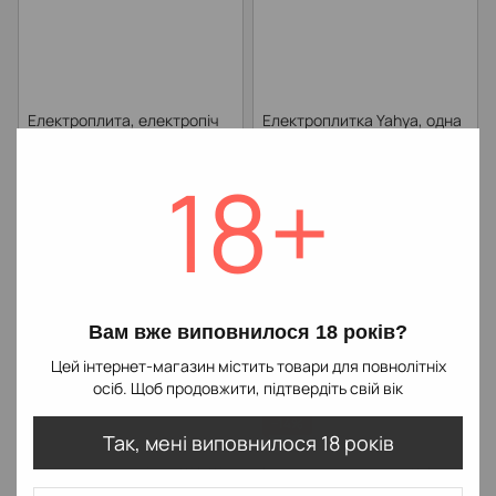
Електроплита, електропіч
Електроплитка Yahya, одна
для вугілля 500W (Білий)
конфорка 1000W
18+
420 грн
520 грн
В наявності
В наявності
Вам вже виповнилося 18 років?
Цей інтернет-магазин містить товари для повнолітніх
осіб. Щоб продовжити, підтвердіть свій вік
−14%
Так, мені виповнилося 18 років
Розпалювач вугілля YAHYA
Насос електричний Yahya
Boko V 3.0
на акумуляторі