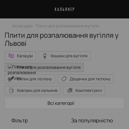
Аксесуари
Плити для розпалювання вугілля
Плити для розпалювання вугілля у
Львові
Калауди
Кошики для вугілля
Плити для розпалювання вугілля
Вилки для тютюну
Дощечки для тютюну
Ковпаки для кальянів
Комплектуючі
Охолоджувальні трубки
Всі категорії
Персональні мундштуки
Сумки для кальянів
Фільтр
За популярністю
Щітки та очищувачі
Щипці для кальянів