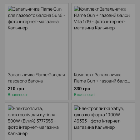
Шило
Засіб для миття кальяну
Запальничка Flame Gun для
Комплект Запальничка
газового балона
Flame Gun + газовий балон
Vita
210 грн
330 грн
В наявності
В наявності