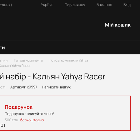
Укр
Рус
Бажання
Вхід
Порівняння
итання)
Мій кошик
ги
ьяни
Готові комплекти
Готові комплекти Yahya
 Кальян Yahya Racer
й набір - Кальян Yahya Racer
ості
Артикул: х9997
Написати відгук
Подарунок
Подарунок - здивуйте мене!
300 грн
безкоштовно