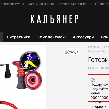
года користувача
Обмін/Повернення
Питання та відповіді
FAQ (Часті п
Витратники
Комплектуючі
Аксесуари
Бон
Головна
Кал
Готовий набір -
Готови
Немає в наявн