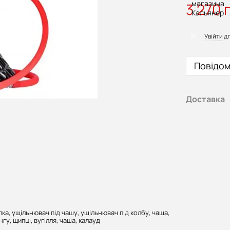
3 270 
%
Увійти
дл
Повідом
Доставка
лка, ущільнювач під чашу, ущільнювач під колбу, чаша,
у, щипці, вугілля, чаша, калауд