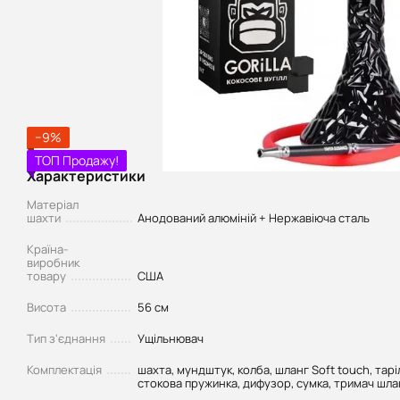
−9%
ТОП Продажу!
Характеристики
Матеріал
шахти
Анодований алюміній + Нержавіюча сталь
Країна-
виробник
товару
США
Висота
56 см
Тип з'єднання
Ущільнювач
Комплектація
шахта, мундштук, колба, шланг Soft touch, тарі
стокова пружинка, дифузор, сумка, тримач шланг