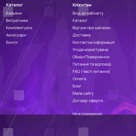
Каталог
Клієнтам
Кальяни
Вхід до кабінету
Витратники
Каталог
Комплектуючі
Відгуки про магазин
Аксесуари
Доставка
Бонги
Контактна інформація
Угода користувача
Обмін/Повернення
Питання та відповіді
FAQ (Часті питання)
Оплата
Блог
Мапа сайту
Договір оферти
Ми в соцмережах